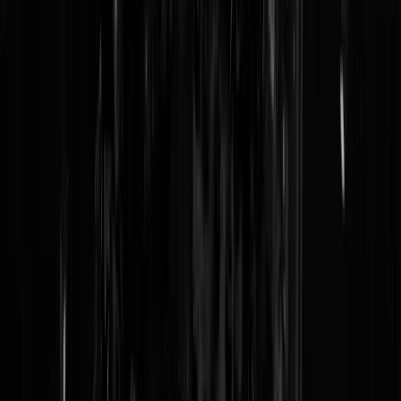
Geschiedenis:
daar
&
daar
Mitsen:
daar
Maren:
ook daar
(en
daar
)
Linkje:
HIERRR
(
mirror
)
Dit topic: wordt aangevuld
UPDATE:
Kabinet doet
aangifte
van lekken
UPDATE:
Koolmees vanavond bij
Op1
...
UPDATE:
De korte samenvatting:
het nieuws van RTL Nieuws
klopte als een zwerende vinger die krabt aan een rottend staatsbestel.
Er is inderdaad tijdens de ministerraad van 15 november doelbewust
besloten om staatssecretaris Snel geen compleet feitenrelaas aan de
Kamer te laten verstrekken. Opvallend is verder de rol van Wouter
Koolmees als Kamerledenbasher, daartoe aangemoedigd door Rutte,
en de rol van Grapperhaus als listenverzinner voor de in het nauw
gedreven Snel. De context van de 'sensibiliseren'-opmerking is ook