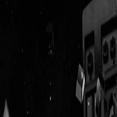
Geenstijl
Vlijmscherp en
ongefilterd nieuws