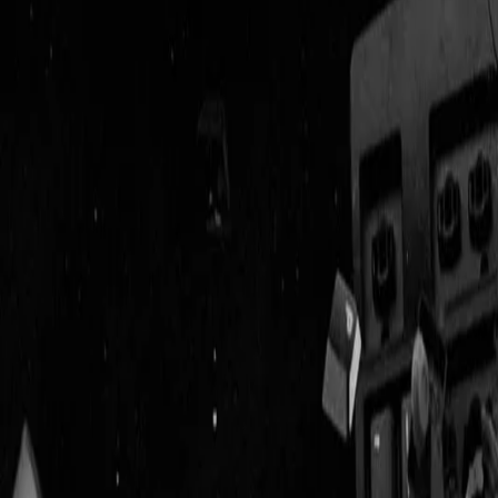
Geenstijl
Vlijmscherp en
ongefilterd nieuws