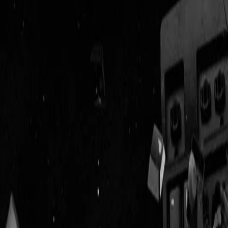
Geenstijl
Vlijmscherp en
ongefilterd nieuws