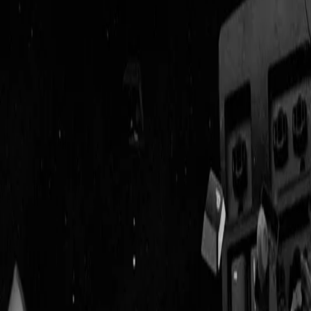
Geenstijl
Vlijmscherp en
ongefilterd nieuws