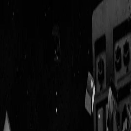
Geenstijl
Vlijmscherp en
ongefilterd nieuws