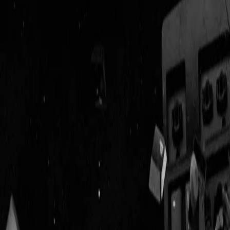
Geenstijl
Vlijmscherp en
ongefilterd nieuws