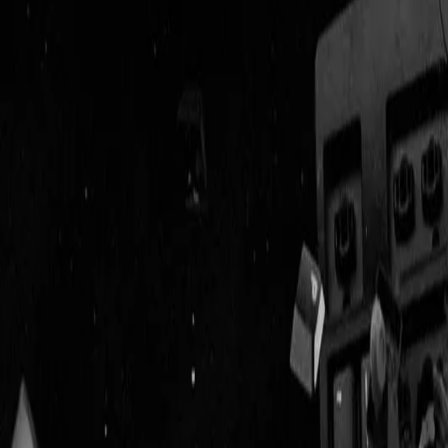
Geenstijl
Vlijmscherp en
ongefilterd nieuws