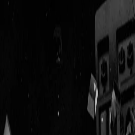
Geenstijl
Vlijmscherp en
ongefilterd nieuws