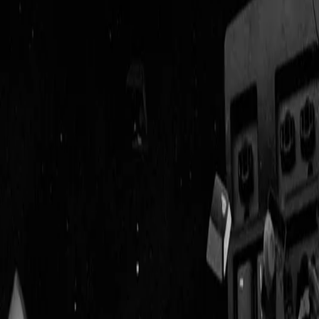
Geenstijl
Vlijmscherp en
ongefilterd nieuws