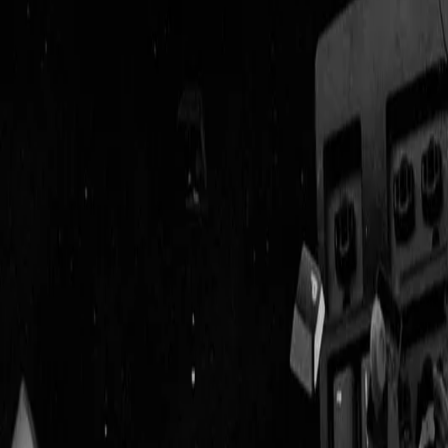
Geenstijl
Vlijmscherp en
ongefilterd nieuws