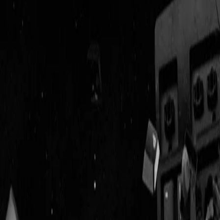
Geenstijl
Vlijmscherp en
ongefilterd nieuws