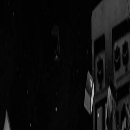
Geenstijl
ingelogd als
lid