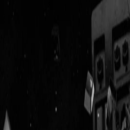
Geenstijl
Vlijmscherp en
ongefilterd nieuws