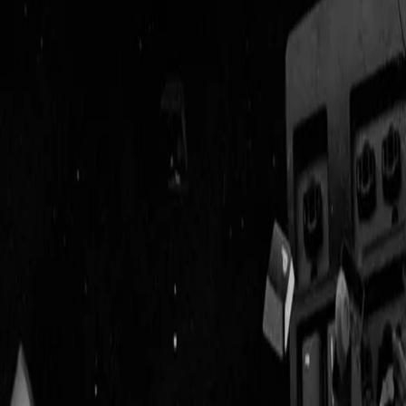
Geenstijl
Vlijmscherp en
ongefilterd nieuws