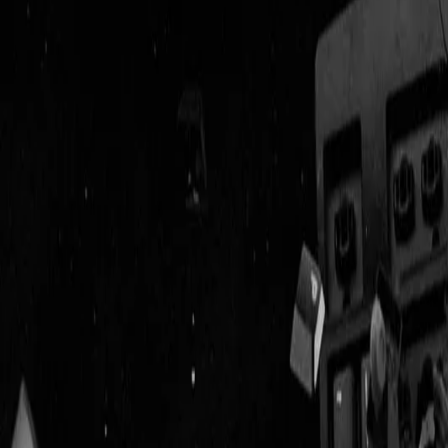
Geenstijl
Vlijmscherp en
ongefilterd nieuws