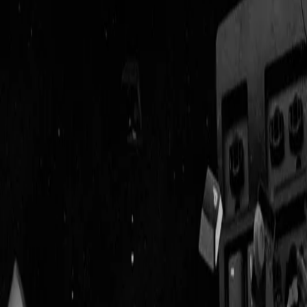
Geenstijl
Vlijmscherp en
ongefilterd nieuws