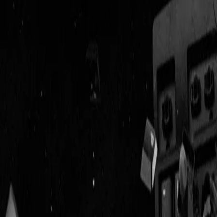
Geenstijl
Vlijmscherp en
ongefilterd nieuws