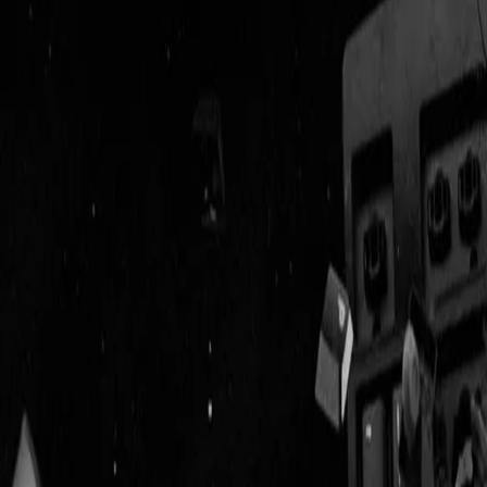
Geenstijl
ingelogd als
lid