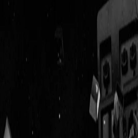
Geenstijl
Vlijmscherp en
ongefilterd nieuws