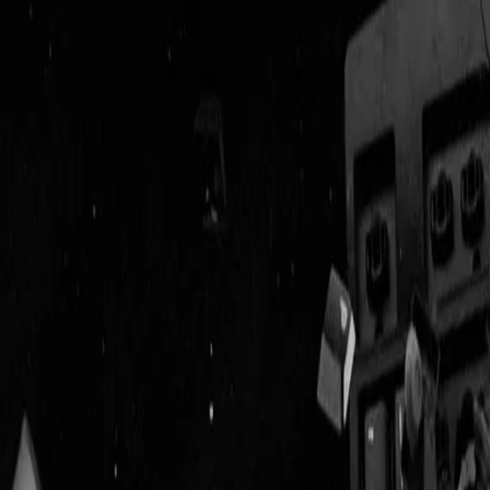
Geenstijl
Vlijmscherp en
ongefilterd nieuws