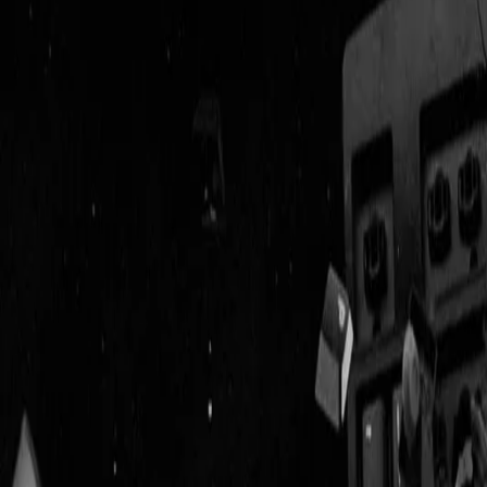
Geenstijl
Vlijmscherp en
ongefilterd nieuws