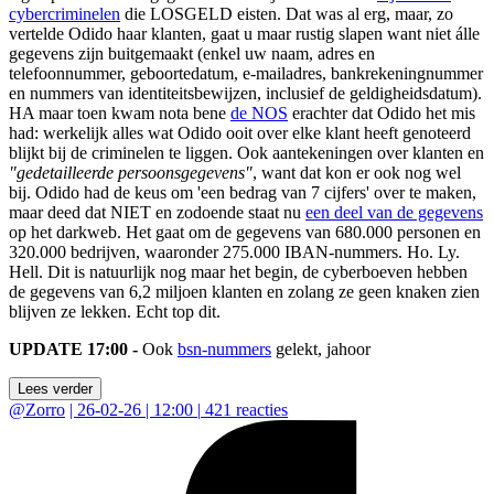
cybercriminelen
die LOSGELD eisten. Dat was al erg, maar, zo
vertelde Odido haar klanten, gaat u maar rustig slapen want niet álle
gegevens zijn buitgemaakt (enkel uw naam, adres en
telefoonnummer, geboortedatum, e-mailadres, bankrekeningnummer
en nummers van identiteitsbewijzen, inclusief de geldigheidsdatum).
HA maar toen kwam nota bene
de NOS
erachter dat Odido het mis
had: werkelijk alles wat Odido ooit over elke klant heeft genoteerd
blijkt bij de criminelen te liggen. Ook aantekeningen over klanten en
"gedetailleerde persoonsgegevens"
, want dat kon er ook nog wel
bij. Odido had de keus om 'een bedrag van 7 cijfers' over te maken,
maar deed dat NIET en zodoende staat nu
een deel van de gegevens
op het darkweb. Het gaat om de gegevens van 680.000 personen en
320.000 bedrijven, waaronder 275.000 IBAN-nummers. Ho. Ly.
Hell. Dit is natuurlijk nog maar het begin, de cyberboeven hebben
de gegevens van 6,2 miljoen klanten en zolang ze geen knaken zien
blijven ze lekken. Echt top dit.
UPDATE 17:00 -
Ook
bsn-nummers
gelekt, jahoor
Lees verder
@
Zorro
|
26-02-26 | 12:00
|
421
reacties