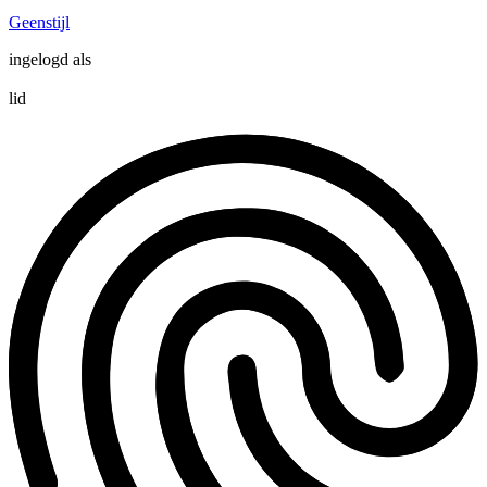
Geenstijl
ingelogd als
lid