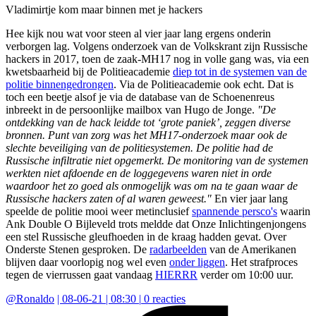
Vladimirtje kom maar binnen met je hackers
Hee kijk nou wat voor steen al vier jaar lang ergens onderin
verborgen lag. Volgens onderzoek van de Volkskrant zijn Russische
hackers in 2017, toen de zaak-MH17 nog in volle gang was, via een
kwetsbaarheid bij de Politieacademie
diep tot in de systemen van de
politie binnengedrongen
. Via de Politieacademie ook echt. Dat is
toch een beetje alsof je via de database van de Schoenenreus
inbreekt in de persoonlijke mailbox van Hugo de Jonge.
"De
ontdekking van de hack leidde tot ‘grote paniek’, zeggen diverse
bronnen. Punt van zorg was het MH17-onderzoek maar ook de
slechte beveiliging van de politiesystemen. De politie had de
Russische infiltratie niet opgemerkt. De monitoring van de systemen
werkten niet afdoende en de loggegevens waren niet in orde
waardoor het zo goed als onmogelijk was om na te gaan waar de
Russische hackers zaten of al waren geweest."
En vier jaar lang
speelde de politie mooi weer metinclusief
spannende persco's
waarin
Ank Double O Bijleveld trots meldde dat Onze Inlichtingenjongens
een stel Russische gleufhoeden in de kraag hadden gevat. Over
Onderste Stenen gesproken. De
radarbeelden
van de Amerikanen
blijven daar voorlopig nog wel even
onder liggen
. Het strafproces
tegen de vierrussen gaat vandaag
HIERRR
verder om 10:00 uur.
@
Ronaldo
|
08-06-21 | 08:30
|
0
reacties