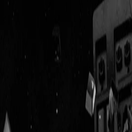
Geenstijl
Vlijmscherp en
ongefilterd nieuws