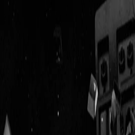
Geenstijl
Vlijmscherp en
ongefilterd nieuws