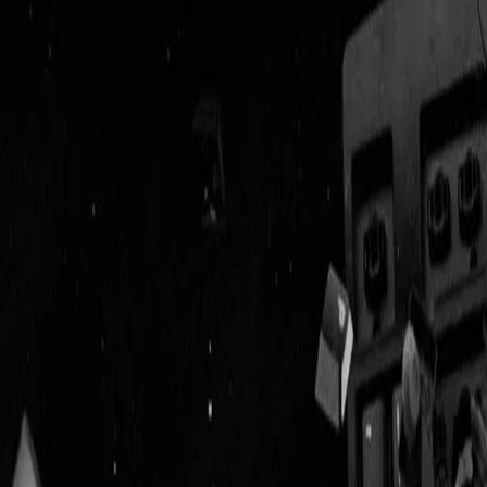
Geenstijl
Vlijmscherp en
ongefilterd nieuws