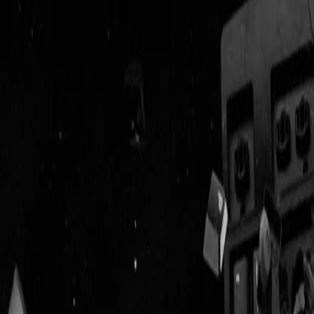
Geenstijl
Vlijmscherp en
ongefilterd nieuws