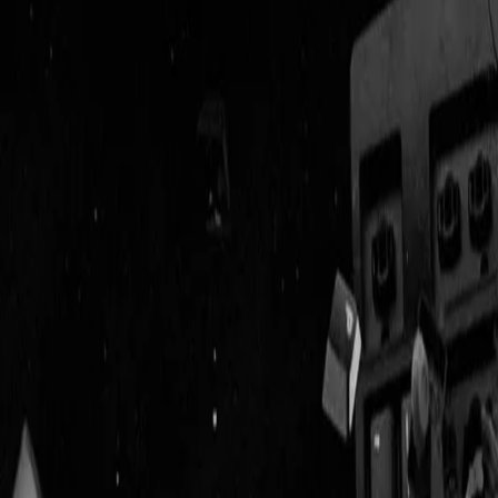
Geenstijl
Vlijmscherp en
ongefilterd nieuws