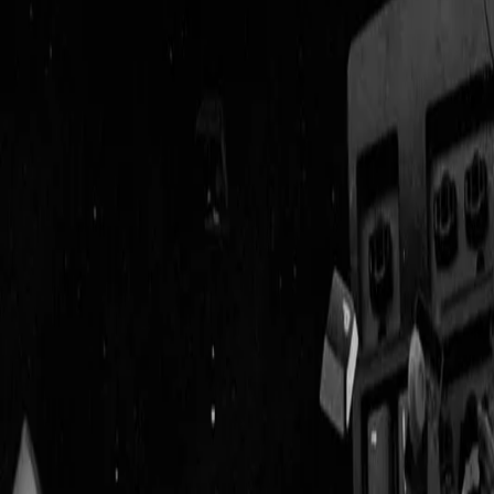
Geenstijl
Vlijmscherp en
ongefilterd nieuws