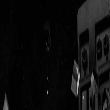
Geenstijl
Vlijmscherp en
ongefilterd nieuws