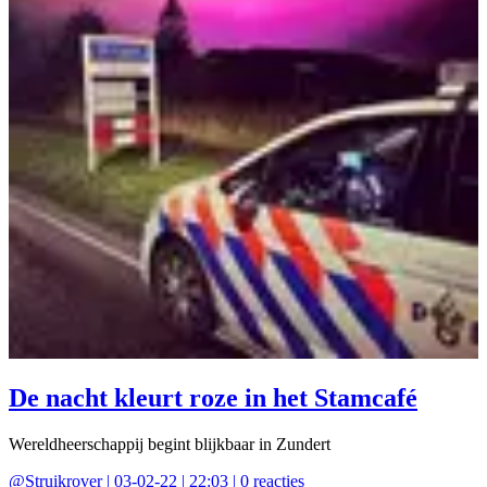
De nacht kleurt roze in het Stamcafé
Wereldheerschappij begint blijkbaar in Zundert
@
Struikrover
|
03-02-22 | 22:03
|
0
reacties