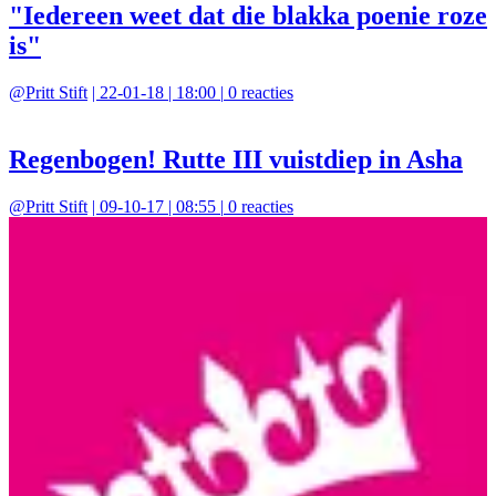
"Iedereen weet dat die blakka poenie roze
is"
@
Pritt Stift
|
22-01-18 | 18:00
|
0
reacties
Regenbogen! Rutte III vuistdiep in Asha
@
Pritt Stift
|
09-10-17 | 08:55
|
0
reacties