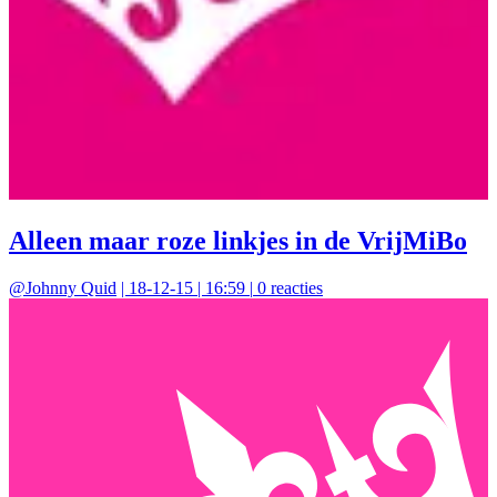
Alleen maar roze linkjes in de VrijMiBo
@
Johnny Quid
|
18-12-15 | 16:59
|
0
reacties