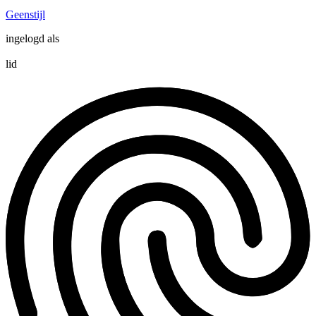
Geenstijl
ingelogd als
lid