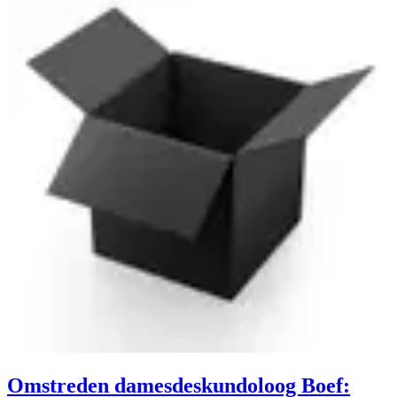
Omstreden damesdeskundoloog Boef: