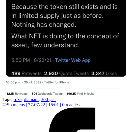
Tags:
roze
,
diamant
,
300 jaar
@
Spartacus
|
27-07-22 | 15:01
|
0
reacties