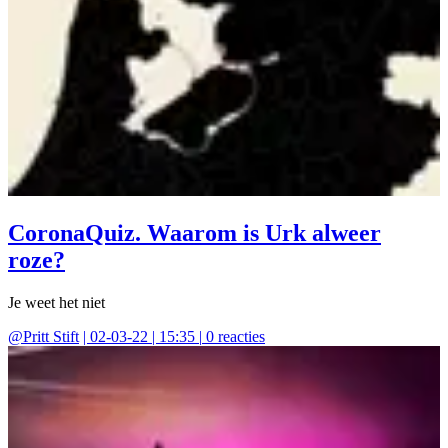
CoronaQuiz. Waarom is Urk alweer
roze?
Je weet het niet
@
Pritt Stift
|
02-03-22 | 15:35
|
0
reacties