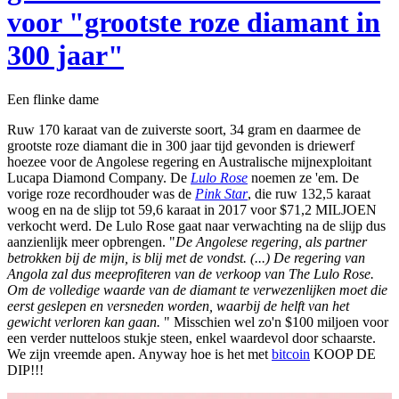
voor "grootste roze diamant in
300 jaar"
Een flinke dame
Ruw 170 karaat van de zuiverste soort, 34 gram en daarmee de
grootste roze diamant die in 300 jaar tijd gevonden is driewerf
hoezee voor de Angolese regering en Australische mijnexploitant
Lucapa Diamond Company. De
Lulo Rose
noemen ze 'em. De
vorige roze recordhouder was de
Pink Star
, die ruw 132,5 karaat
woog en na de slijp tot 59,6 karaat in 2017 voor $71,2 MILJOEN
verkocht werd. De Lulo Rose gaat naar verwachting na de slijp dus
aanzienlijk meer opbrengen. "
De Angolese regering, als partner
betrokken bij de mijn, is blij met de vondst. (...) De regering van
Angola zal dus meeprofiteren van de verkoop van The Lulo Rose.
Om de volledige waarde van de diamant te verwezenlijken moet die
eerst geslepen en versneden worden, waarbij de helft van het
gewicht verloren kan gaan.
" Misschien wel zo'n $100 miljoen voor
een verder nutteloos stukje steen, enkel waardevol door schaarste.
We zijn vreemde apen. Anyway hoe is het met
bitcoin
KOOP DE
DIP!!!