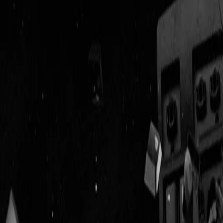
Geenstijl
Vlijmscherp en
ongefilterd nieuws