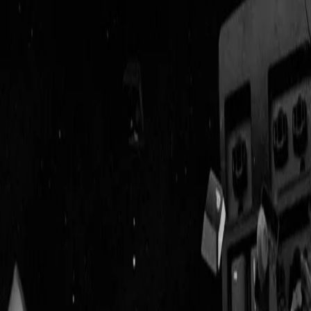
Geenstijl
Vlijmscherp en
ongefilterd nieuws