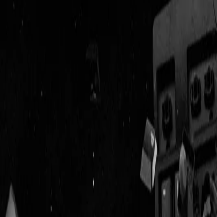
Geenstijl
Vlijmscherp en
ongefilterd nieuws