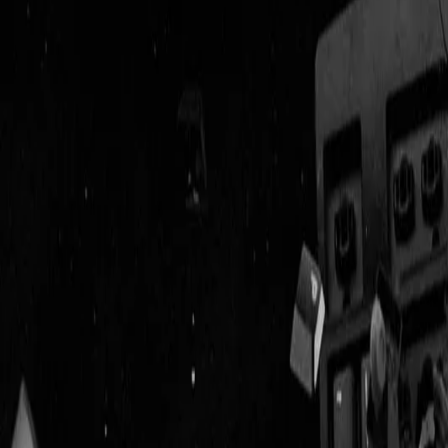
Geenstijl
Vlijmscherp en
ongefilterd nieuws