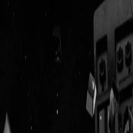
Geenstijl
Vlijmscherp en
ongefilterd nieuws