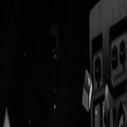
Geenstijl
Vlijmscherp en
ongefilterd nieuws