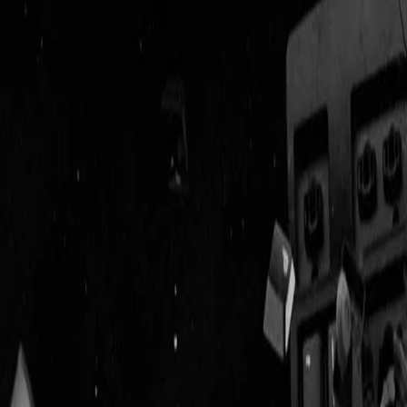
Geenstijl
Vlijmscherp en
ongefilterd nieuws