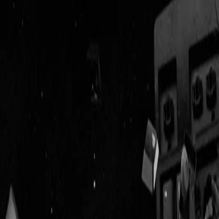
Geenstijl
Vlijmscherp en
ongefilterd nieuws