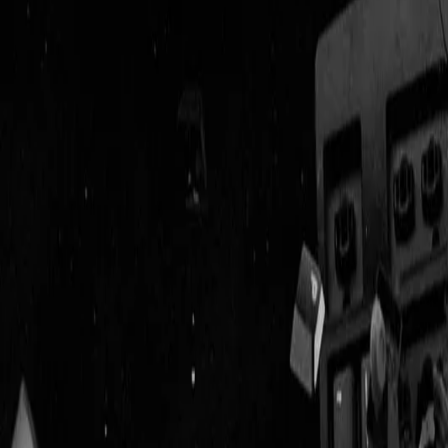
Geenstijl
Vlijmscherp en
ongefilterd nieuws