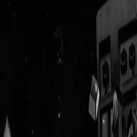
Geenstijl
Vlijmscherp en
ongefilterd nieuws