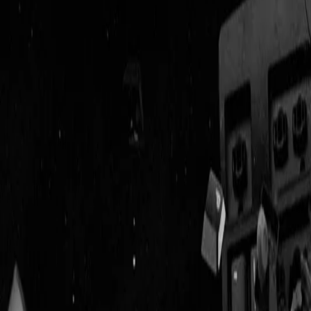
Geenstijl
Vlijmscherp en
ongefilterd nieuws