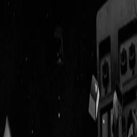
Geenstijl
Vlijmscherp en
ongefilterd nieuws