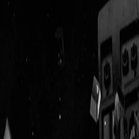
Geenstijl
Vlijmscherp en
ongefilterd nieuws