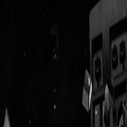
Geenstijl
Vlijmscherp en
ongefilterd nieuws