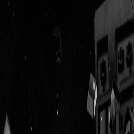
Geenstijl
Vlijmscherp en
ongefilterd nieuws