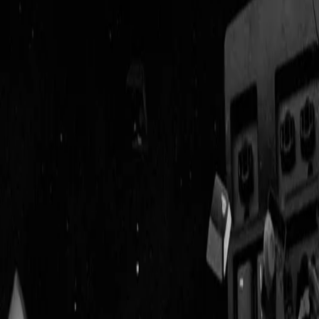
Geenstijl
Vlijmscherp en
ongefilterd nieuws