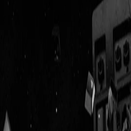
Geenstijl
Vlijmscherp en
ongefilterd nieuws