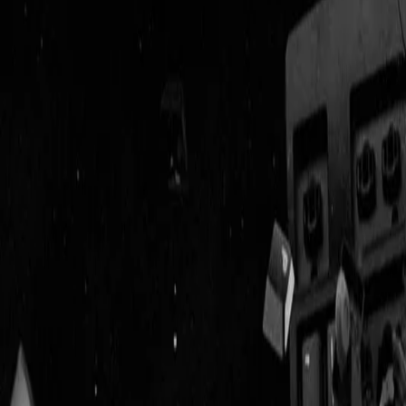
Geenstijl
Vlijmscherp en
ongefilterd nieuws