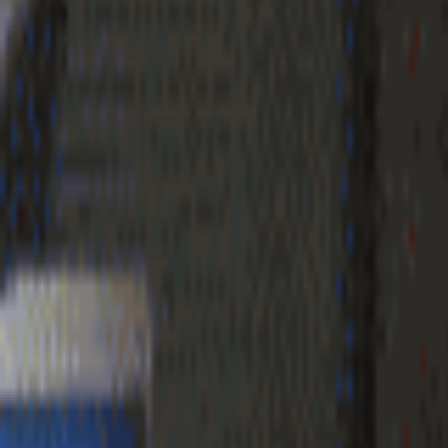
Geenstijl
Vlijmscherp en
ongefilterd nieuws